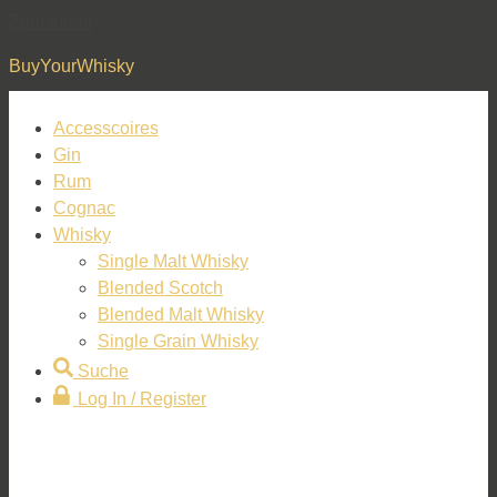
Zum Inhalt
BuyYourWhisky
Accesscoires
Gin
Rum
Cognac
Whisky
Single Malt Whisky
Blended Scotch
Blended Malt Whisky
Single Grain Whisky
Suche
Log In / Register