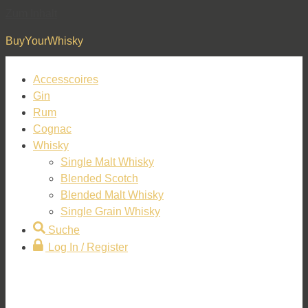
Zum Inhalt
BuyYourWhisky
Accesscoires
Gin
Rum
Cognac
Whisky
Single Malt Whisky
Blended Scotch
Blended Malt Whisky
Single Grain Whisky
Suche
Log In / Register