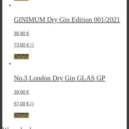
GINIMUM Dry Gin Edition 001/2021
36,90
€
73,80
€
/
l
Details
No.3 London Dry Gin GLAS GP
39,90
€
Gin
57,00
€
/
l
Details