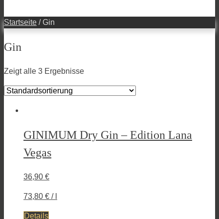
Startseite
/ Gin
Gin
Zeigt alle 3 Ergebnisse
GINIMUM Dry Gin – Edition Lana
Vegas
36,90
€
73,80
€
/
l
Details